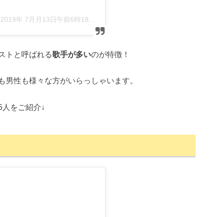
–
2019年 7月月13日午前6時18分PDT
ストと呼ばれる
歌手が多い
のが特徴！
も男性も様々な方がいらっしゃいます。
の5人をご紹介↓