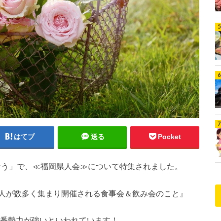
はてブ
送る
Pocket
ンなう」で、≪福岡県人会≫について特集されました。
人が数多く集まり開催される食事会＆飲み会のこと』
一番勢力が強いといわれています！