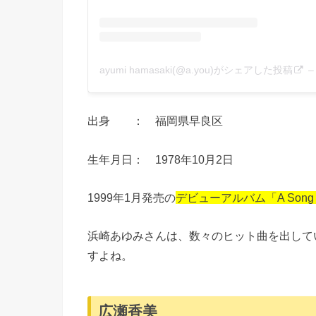
ayumi hamasaki(@a.you)がシェアした投稿
出身 ： 福岡県早良区
生年月日： 1978年10月2日
1999年1月発売の
デビューアルバム「A Song
浜崎あゆみさんは、数々のヒット曲を出して
すよね。
広瀬香美